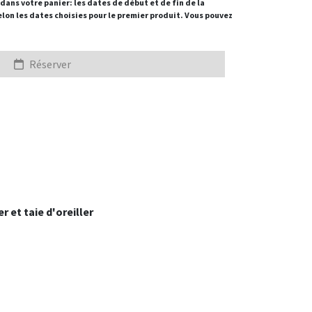
dans votre panier: les dates de début et de fin de la
lon les dates choisies pour le premier produit. Vous pouvez
Réserver
 et taie d'oreiller